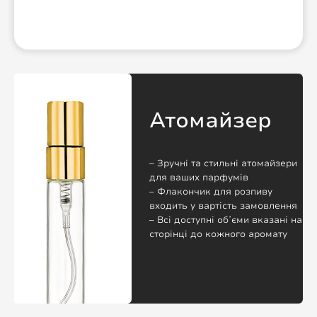
Атомайзер
– Зручні та стильні атомайзери
для ваших парфумів
– Флакончик для розпиву
входить у вартість замовлення
– Всі доступні обʼєми вказані на
сторінці до кожного аромату