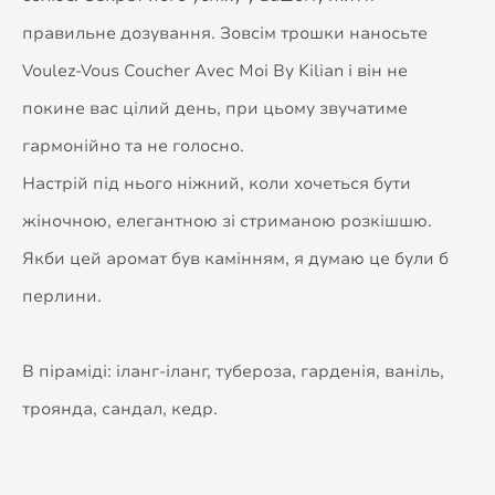
правильне дозування. Зовсім трошки наносьте
Voulez-Vous Coucher Avec Moi By Kilian і він не
покине вас цілий день, при цьому звучатиме
гармонійно та не голосно.
Настрій під нього ніжний, коли хочеться бути
жіночною, елегантною зі стриманою розкішшю.
Якби цей аромат був камінням, я думаю це були б
перлини.
В піраміді: іланг-іланг, тубероза, гарденія, ваніль,
троянда, сандал, кедр.