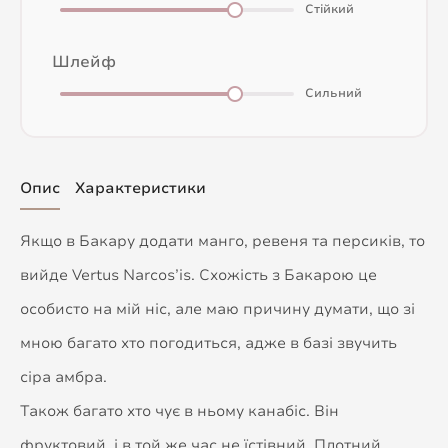
Стійкий
Шлейф
Сильний
Опис
Характеристики
Якщо в Бакару додати манго, ревеня та персиків, то
вийде Vertus Narcos’is. Схожість з Бакарою це
особисто на мій ніс, але маю причину думати, що зі
мною багато хто погодиться, адже в базі звучить
сіра амбра.
Також багато хто чує в ньому канабіс. Він
фруктовий, і в той же час не їстівний. Плотний,