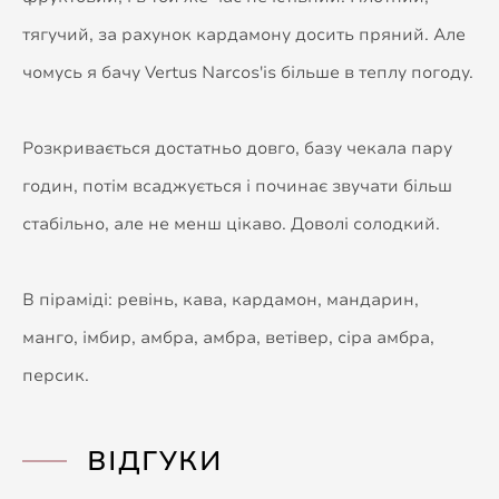
тягучий, за рахунок кардамону досить пряний. Але
чомусь я бачу Vertus Narcos'is більше в теплу погоду.
Розкривається достатньо довго, базу чекала пару
годин, потім всаджується і починає звучати більш
стабільно, але не менш цікаво. Доволі солодкий.
В піраміді: ревінь, кава, кардамон, мандарин,
манго, імбир, амбра, амбра, ветівер, сіра амбра,
персик.
ВІДГУКИ