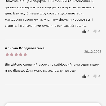
Закохана в цей парфум. Він гучний та інтенсивний,
цікаво спостерігати за відкриттям протягом всього
дня. Взимку більше фруктово відкривається,
мандарин гарно чути. А влітку фрукти ховаються і
стають інтенсивними смоли, отой самий гашиш.
0
0
Альона Кордилевська
29.12.2023
Він дійсно сильний аромат , кайфовий ,але один пшик
)) не більше Для мене на холодну погоду
0
0