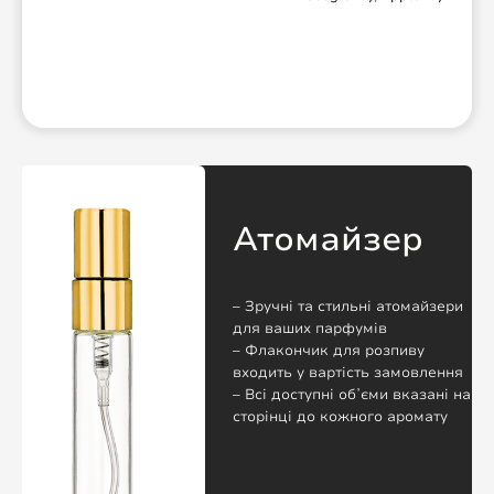
Атомайзер
– Зручні та стильні атомайзери
для ваших парфумів
– Флакончик для розпиву
входить у вартість замовлення
– Всі доступні обʼєми вказані на
сторінці до кожного аромату