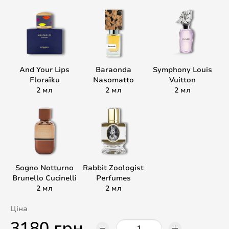
And Your Lips
Baraonda
Symphony Louis
Floraïku
Nasomatto
Vuitton
2 мл
2 мл
2 мл
Sogno Notturno
Rabbit Zoologist
Brunello Cucinelli
Perfumes
2 мл
2 мл
Ціна
3180 грн