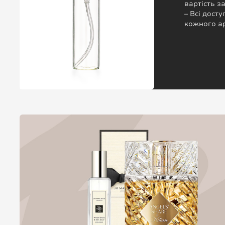
вартість 
– Всі досту
кожного а