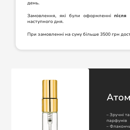
день.
Замовлення, які були оформленні
після 
наступного дня.
При замовленні на суму більше 3500 грн до
Ато
– Зручні т
парфумів
– Флакончи