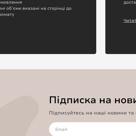
замовлення
дост
пні обʼєми вказані на сторінці до
ромату
Читат
Підписка на нов
Підписуйтесь на наші новини та