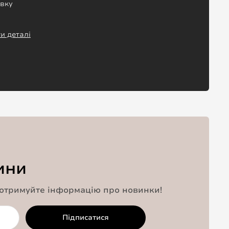
авку
и деталі
ини
 отримуйте інформацію про новинки!
Підписатися