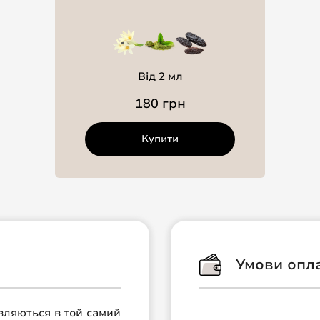
Від 2 мл
180 грн
Купити
Умови опл
авляються в той самий