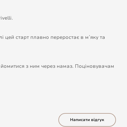
elli.
лі цей старт плавно переростає в мʼяку та
айомитися з ним через намаз. Поціновувачам
Написати відгук