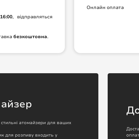
Онлайн оплата
16:00
, відправляться
ставка
безкоштовна
.
майзер
До
а стильні атомайзери для ваших
Доста
к для розпиву входить у
оплат