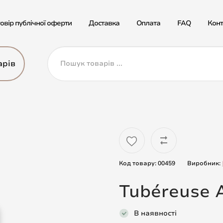
овір публічної оферти
Доставка
Оплата
FAQ
Конт
арів
Код товару: 00459
Виробник:
Tubéreuse A
В наявності