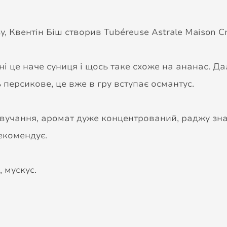
 Квентін Біш створив Tubéreuse Astrale Maison Criv
ені це наче суниця і щось таке схоже на ананас. Да
 персикове, це вже в гру вступає османтус.
 звучання, аромат дуже концентрований, раджу зн
екомендує.
, мускус.