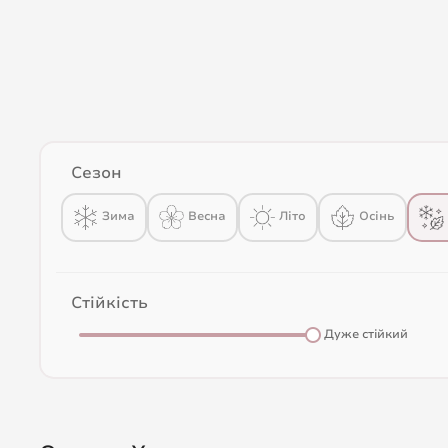
Сезон
Весна
Зима
Літо
Осінь
Стійкість
Дуже стійкий