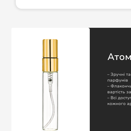
Ато
– Зручні т
парфумів
– Флакончи
вартість 
– Всі досту
кожного а