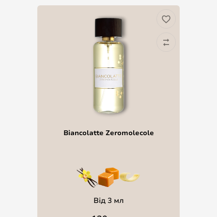
Biancolatte Zeromolecole
Від 3 мл