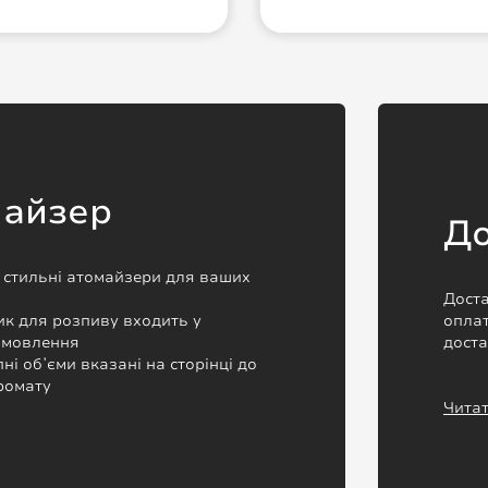
майзер
До
а стильні атомайзери для ваших
Доста
к для розпиву входить у
оплат
замовлення
дост
пні обʼєми вказані на сторінці до
ромату
Читат