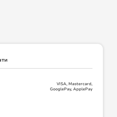
ати
VISA, Mastercard,
GooglePay, ApplePay