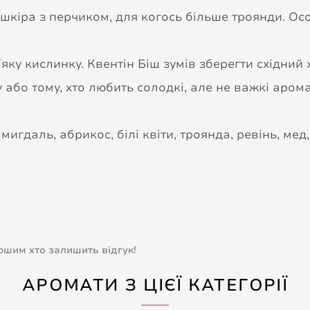
 шкіра з перчиком, для когось більше троянди. Осо
ʼяку кислинку. Квентін Біш зумів зберегти східни
бо тому, хто любить солодкі, але не важкі арома
мигдаль, абрикос, білі квіти, троянда, ревінь, мед
ершим хто залишить відгук!
АРОМАТИ З ЦІЄЇ КАТЕГОРІЇ