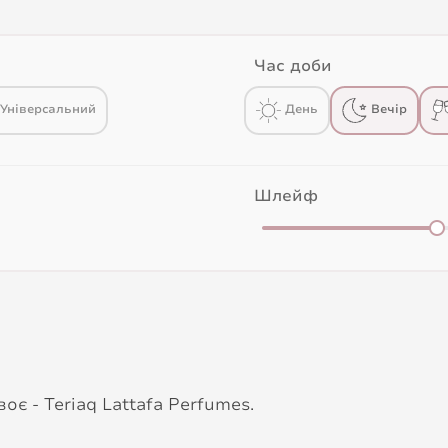
Час доби
Універсальний
День
Вечір
Шлейф
є - Teriaq Lattafa Perfumes.