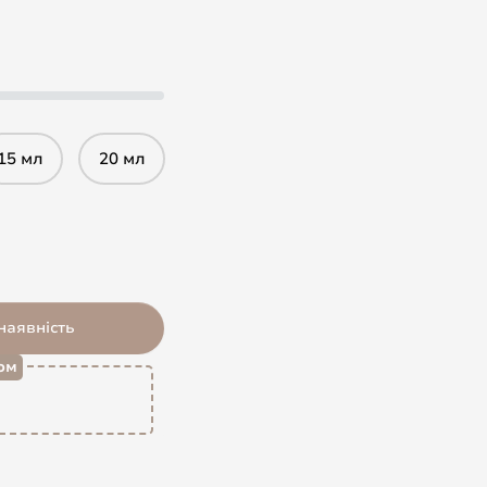
15 мл
20 мл
наявність
ом