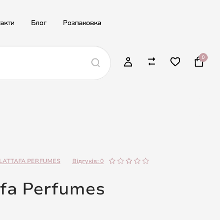
акти
Блог
Розпаковка
0
LATTAFA PERFUMES
Відгуків: 0
afa Perfumes