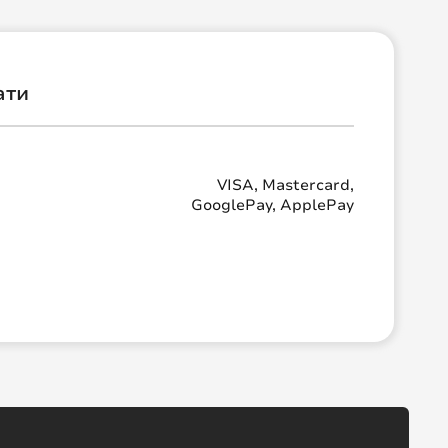
ати
VISA, Mastercard,
GooglePay, ApplePay