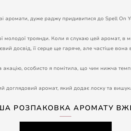
ві аромати, дуже раджу придивитися до Spell On Yo
ної молодої троянди. Коли я слухаю цей аромат, в
євий досвід, її серце ще гаряче, але частіше вона
а акацію, особисто я помітила, що чим нижча темпе
ий доглядовий аромат, який додає лоску та вишук
ША РОЗПАКОВКА АРОМАТУ ВЖ