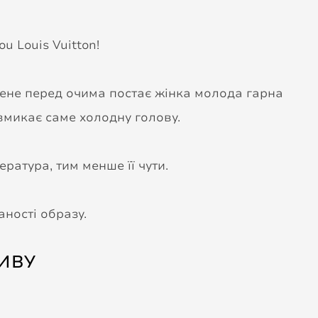
u Louis Vuitton!
 мене перед очима постає жінка молода гарна
 вмикає саме холодну голову.
ратура, тим менше її чути.
аності образу.
ИВУ