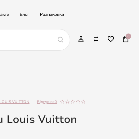
акти
Блог
Розпаковка
0
LOUIS VUITTON
Відгуків: 0
u Louis Vuitton