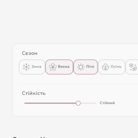
Сезон
Весна
Зима
Літо
Осінь
Стійкість
Стійкий