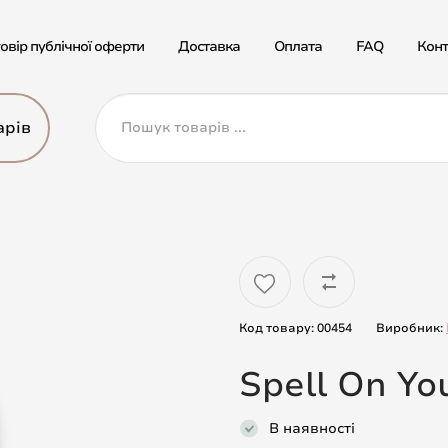
овір публічної оферти
Доставка
Оплата
FAQ
Конт
арів
Код товару: 00454
Виробник:
Spell On Yo
В наявності