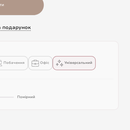
ти
а подарунок
Побачення
Офіс
Універсальний
Помірний