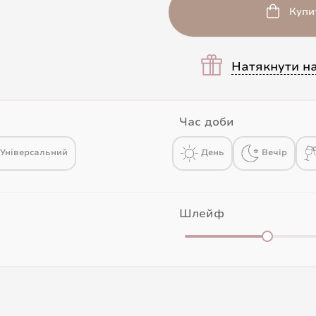
Купи
Натякнути н
Час доби
Універсальний
День
Вечір
Шлейф