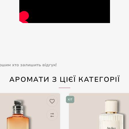
ершим хто залишить відгук!
АРОМАТИ З ЦІЄЇ КАТЕГОРІЇ
ХІТ