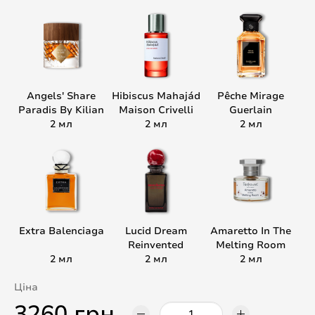
Angels' Share
Hibiscus Mahajád
Pêche Mirage
Paradis By Kilian
Maison Crivelli
Guerlain
2 мл
2 мл
2 мл
Extra Balenciaga
Lucid Dream
Amaretto In The
Reinvented
Melting Room
2 мл
2 мл
Toskovat'
2 мл
Ціна
3260 грн