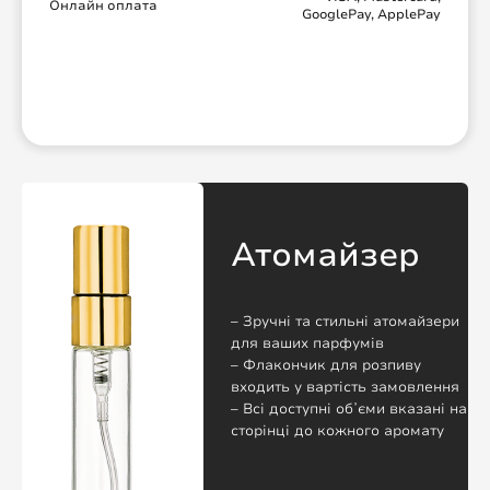
Онлайн оплата
GooglePay, ApplePay
Атомайзер
– Зручні та стильні атомайзери
для ваших парфумів
– Флакончик для розпиву
входить у вартість замовлення
– Всі доступні обʼєми вказані на
сторінці до кожного аромату