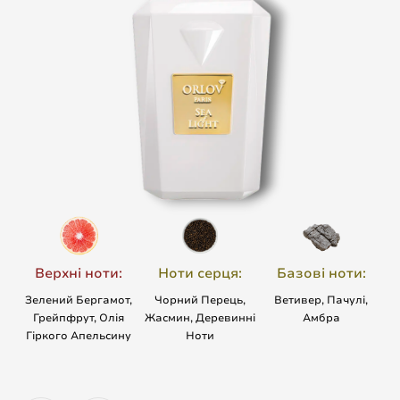
Верхні ноти:
Ноти серця:
Базові ноти:
Зелений Бергамот,
Чорний Перець,
Ветивер, Пачулі,
Грейпфрут, Олія
Жасмин, Деревинні
Амбра
Гіркого Апельсину
Ноти