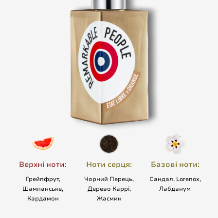
Верхні ноти:
Ноти серця:
Базові ноти:
Грейпфрут,
Чорний Перець,
Сандал, Lorenox,
Шампанське,
Дерево Каррі,
Лабданум
Кардамон
Жасмин