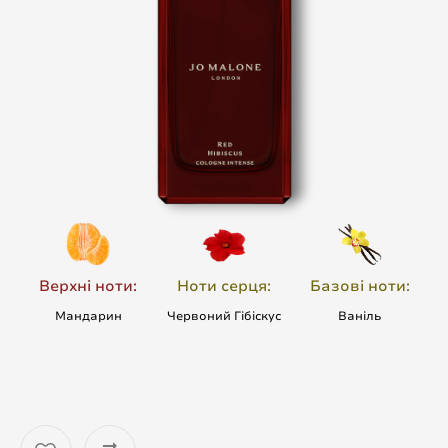
Верхні ноти:
Ноти серця:
Базові ноти:
Мандарин
Червоний Гібіскус
Ваніль