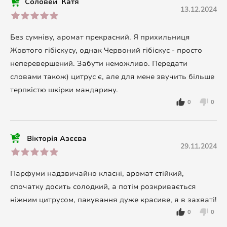
Соловей Катя
13.12.2024
Без сумніву, аромат прекрасний. Я прихильниця
Жовтого гібіскусу, однак Червоний гібіскус - просто
неперевершений. Забути неможливо. Передати
словами також) цитрус є, але для мене звучить більше
терпкістю шкірки мандарину.
0
0
Вікторія Азєєва
29.11.2024
Парфуми надзвичайно класні, аромат стійкий,
спочатку досить солодкий, а потім розкривається
ніжним цитрусом, пакування дуже красиве, я в захваті!
0
0