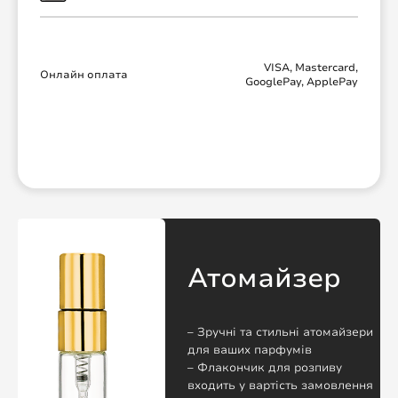
VISA, Mastercard,
Онлайн оплата
GooglePay, ApplePay
Атомайзер
– Зручні та стильні атомайзери
для ваших парфумів
– Флакончик для розпиву
входить у вартість замовлення