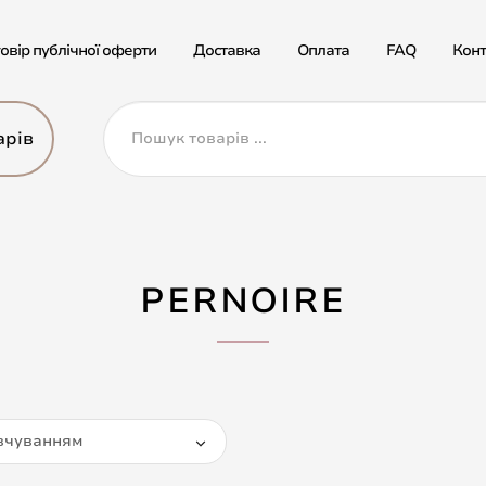
овір публічної оферти
Доставка
Оплата
FAQ
Конт
арів
PERNOIRE
вчуванням