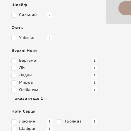
Шлейф
Сильний
2
Стать
Унісекс
2
Верхні Ноти
Бергамот
1
Лічі
1
Ладан
1
Мирра
1
Олібанум
1
Показати ще 1
Ноти Серця
Жасмин
Троянда
1
1
Шафран
1