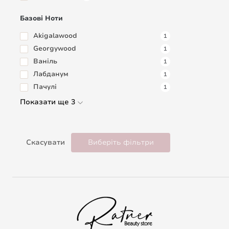
Базові Ноти
Akigalawood
1
Georgywood
1
Ваніль
1
Лабданум
1
Пачулі
1
Показати ще 3
Скасувати
Виберіть фільтри