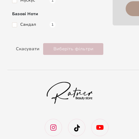
Мускус
1
Базові Ноти
Сандал
1
Скасувати
Виберіть фільтри