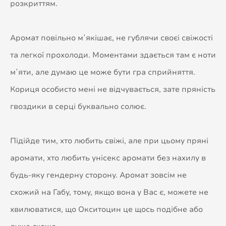
розкриттям.
Аромат повільно мʼякішає, не гублячи своєі свіжості
та легкої прохолоди. Моментами здається там є ноти
мʼяти, але думаю це може бути гра сприйняття.
Кориця особисто мені не відчувається, зате пряність
гвоздики в серці буквально солює.
Підійде тим, хто любить свіжі, але при цьому пряні
аромати, хто любить унісекс аромати без нахилу в
будь-яку гендерну сторону. Аромат зовсім не
схожий на Габу, тому, якщо вона у Вас є, можете не
хвилюватися, що Окситоцин це щось подібне або