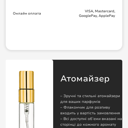
VISA, Mastercard,
Онлайн оплата
GooglePay, ApplePay
Атомайзер
– Зручні та стильні атомайзери
для ваших парфумів
– Флакончик для розпиву
входить у вартість замовлення
– Всі доступні обʼєми вказані на
сторінці до кожного аромату