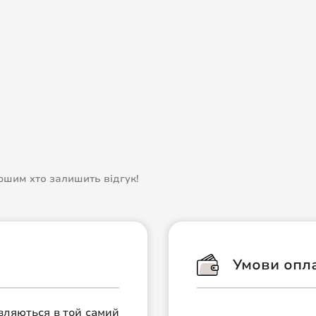
ершим хто залишить відгук!
Умови опл
авляються в той самий