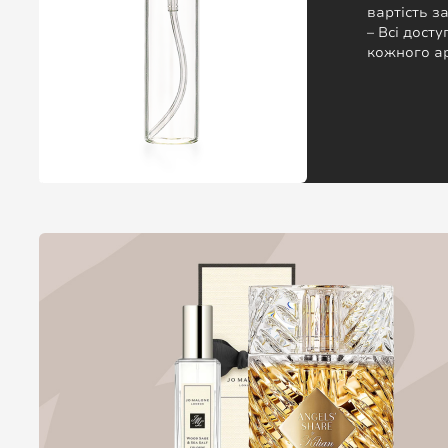
вартість 
– Всі досту
кожного а