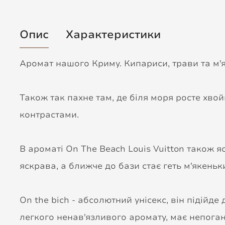
Опис
Характеристики
Аромат нашого Криму. Кипариси, трави та м'як
Також так пахне там, де біля моря росте хвойн
контрастами.
В ароматі On The Beach Louis Vuitton також яс
яскрава, а ближче до бази стає геть м'якеньк
On the bich - абсолютний унісекс, він підійде
легкого ненав'язливого аромату, має непоган