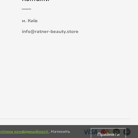
м. Київ
info@ratner-beauty.store
літика конфіденційності
. Натисніть
Прийняти