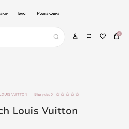
акти
Блог
Розпаковка
0
LOUIS VUITTON
Відгуків: 0
h Louis Vuitton