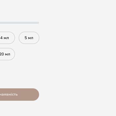
4 мл
5 мл
20 мл
наявність