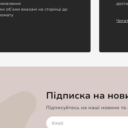
замовлення
дост
пні обʼєми вказані на сторінці до
ромату
Читат
Підписка на нов
Підписуйтесь на наші новини та