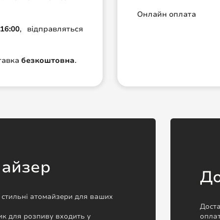
Онлайн оплата
16:00
, відправляться
ставка
безкоштовна
.
майзер
До
а стильні атомайзери для ваших
Доста
к для розпиву входить у
оплат