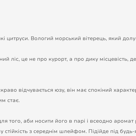
і цитруси. Вологий морський вітерець, який долуна
ий ліс, це не про курорт, а про дику місцевість, д
краво відчувається юзу, він має спокіний характер
им стає.
 для того, аби носити його в парі і всеодно аромат
у стійкість з середнім шлейфом. Підійде під будь-