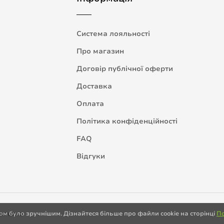
Система лояльності
Про магазин
Договір публічної оферти
Доставка
Оплата
Політика конфіденційності
FAQ
Відгуки
randma
м було зручнішим. Дізнайтеся більше про файли cookie на сторінці
По