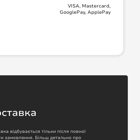
VISA, Mastercard,
GooglePay, ApplePay
ставка
вка відбувається тільки після повної
и замовлення. Більш детально про