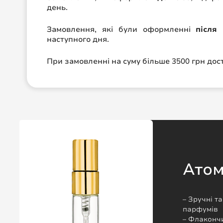
день.
Замовлення, які були оформленні
після 
наступного дня.
При замовленні на суму більше 3500 грн до
Ато
– Зручні т
парфумів
– Флакончи