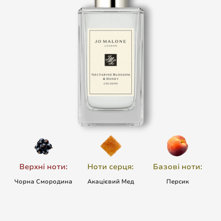
Верхні ноти:
Ноти серця:
Базові ноти:
Чорна Смородина
Акацієвий Мед
Персик