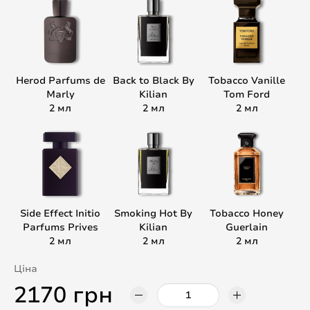
Herod Parfums de
Back to Black By
Tobacco Vanille
Marly
Kilian
Tom Ford
2 мл
2 мл
2 мл
Side Effect Initio
Smoking Hot By
Tobacco Honey
Parfums Prives
Kilian
Guerlain
2 мл
2 мл
2 мл
Ціна
2170 грн