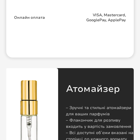
VISA, Mastercard,
Онлайн оплата
GooglePay, ApplePay
Атомайзер
– Зручні та стильні атомайзери
для ваших парфумів
– Флакончик для розпиву
входить у вартість замовлення
– Всі доступні обʼєми вказані на
сторінці до кожного аромату