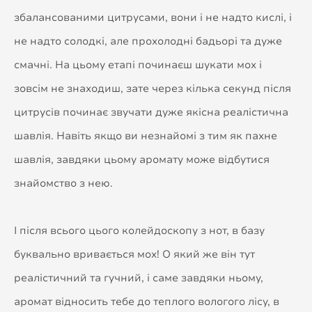
збалансованими цитрусами, вони і не надто кислі, і
не надто солодкі, але прохолодні бадьорі та дуже
смачні. На цьому етапі починаєш шукати мох і
зовсім не знаходиш, зате через кілька секунд після
цитрусів починає звучати дуже якісна реалістична
шавлія. Навіть якщо ви незнайомі з тим як пахне
шавлія, завдяки цьому аромату може відбутися
знайомство з нею.
І після всього цього колейдоскопу з нот, в базу
буквально вривається мох! О який же він тут
реалістичний та гучний, і саме завдяки ньому,
аромат відносить тебе до теплого вологого лісу, в