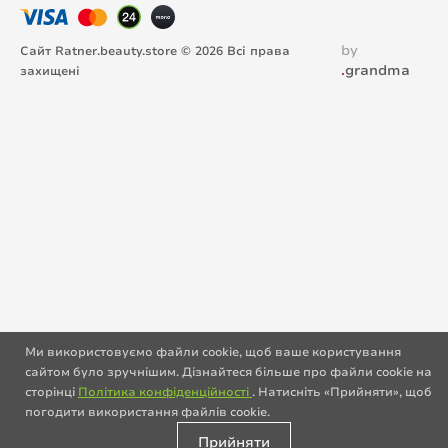
by
Сайт Ratner.beauty.store © 2026 Всі права
.
grandma
захищені
Ми використовуємо файли cookie, щоб ваше користування
сайтом було зручнішим. Дізнайтеся більше про файли cookie на
сторінці
Політика конфіденційності
. Натисніть «Прийняти», щоб
погодити використання файлів cookie.
Прийняти