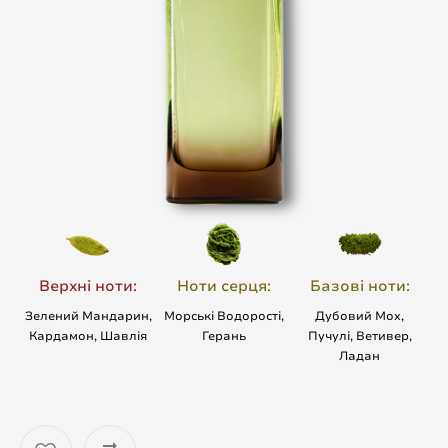
Верхні ноти:
Ноти серця:
Базові ноти:
Зелений Мандарин,
Морські Водорості,
Дубовий Мох,
Кардамон, Шавлія
Герань
Пучулі, Ветивер,
Ладан