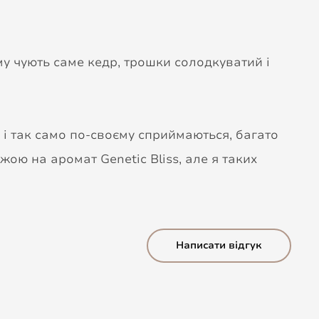
му чують саме кедр, трошки солодкуватий і
 і так само по-своєму сприймаються, багато
ожою на аромат Genetic Bliss, але я таких
Написати відгук