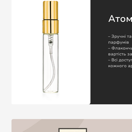
Ато
– Зручні т
парфумів
– Флакончи
вартість 
– Всі досту
кожного а