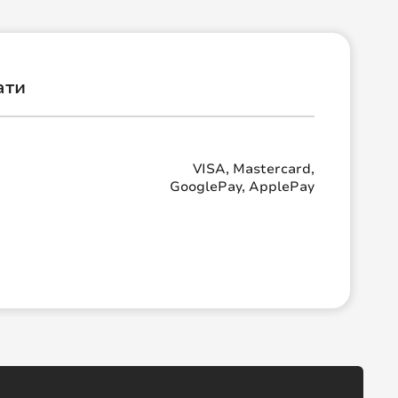
ати
VISA, Mastercard,
GooglePay, ApplePay