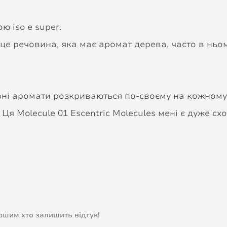
ю iso e super.
це речовина, яка має аромат дерева, часто в ньо
ярні аромати розкриваються по-своєму на кожному
Ця Molecule 01 Escentric Molecules мені є дуже сх
ершим хто залишить відгук!