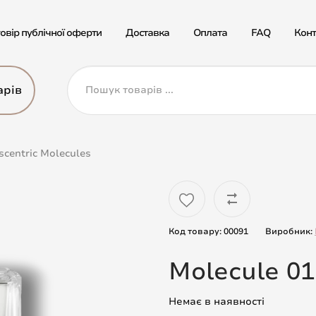
овір публічної оферти
Доставка
Оплата
FAQ
Конт
арів
scentric Molecules
Код товару: 00091
Виробник:
Molecule 01
Немає в наявності