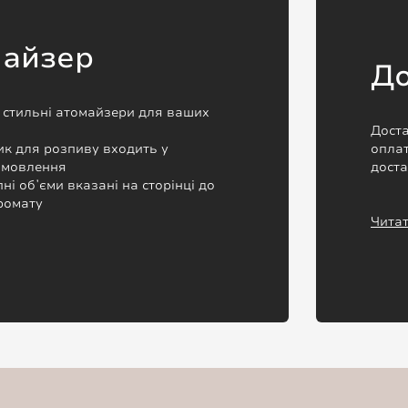
майзер
До
а стильні атомайзери для ваших
Доста
к для розпиву входить у
оплат
замовлення
дост
пні обʼєми вказані на сторінці до
ромату
Читат