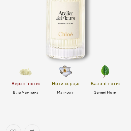
Верхні ноти:
Ноти серця:
Базові ноти:
Біла Чампака
Магнолія
Зелені Ноти