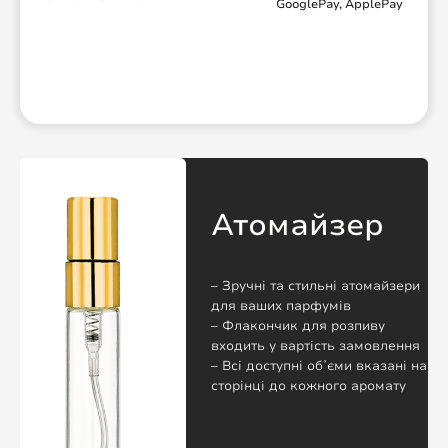
GooglePay, ApplePay
Атомайзер
– Зручні та стильні атомайзери
для ваших парфумів
– Флакончик для розпиву
входить у вартість замовлення
– Всі доступні обʼєми вказані на
сторінці до кожного аромату