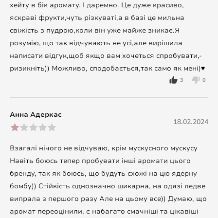
хейту в бік аромату. І даремно. Це дуже красиво,
яскраві фрукти,чуть різкуваті,а в базі це мильна
свіжість з пудрою,коли він уже майже зникає.Я
розумію, що так відчувають не усі,але вирішила
написати відгук,щоб якщо вам хочеться спробувати,-
ризикніть)) Можливо, сподобається,так само як мені)♥️
3
0
Анна Адеркас
18.02.2024
Взагалі нічого не відчуваю, крім мускусного мускусу
Навіть боюсь тепер пробувати інші аромати цього
бренду, так як боюсь, що будуть схожі на цю ядерну
бомбу)) Стійкість однозначно шикарна, на одязі ледве
випрала з першого разу Але на цьому все)) Думаю, що
аромат переоцінили, є набагато смачніші та цікавіші