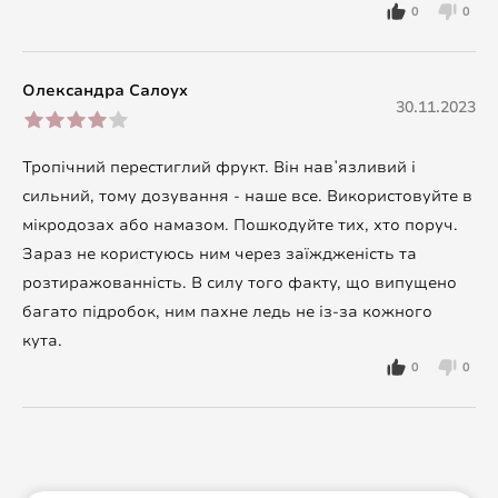
0
0
Олександра Салоух
30.11.2023
Тропічний перестиглий фрукт. Він навʼязливий і
сильний, тому дозування - наше все. Використовуйте в
мікродозах або намазом. Пошкодуйте тих, хто поруч.
Зараз не користуюсь ним через заїждженість та
розтиражованність. В силу того факту, що випущено
багато підробок, ним пахне ледь не із-за кожного
кута.
0
0