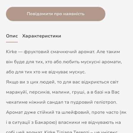
Повідомити про наявність
Опис
Характеристики
Kirke — фруктовий смачнючий аромат. Але таким
він буде для тих, хто або любить мускусні аромати,
або для тих хто не відчуває мускус.
Якщо ви з цих людей, то для вас відкриється світ
маракуйї, персиків, малини, груші, а в базі на Вас
чекатиме ніжний сандал та пудровий геліотроп.
Аромат дуже стійкий та шлейфовий, проте часто (як
і в ситуації з Бакарою) власники не відчувають на
собі цей аромат. Kirke Tiziana Terenzi – це унісекс,