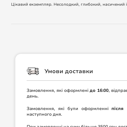
Цікавий екземпляр. Несолодкий, глибокий, насичений і
Умови доставки
Замовлення, які оформлені
до 16:00
, відпр
день.
Замовлення, які були оформленні
після 
наступного дня.
При замовленні на суму більше 3500 грн до