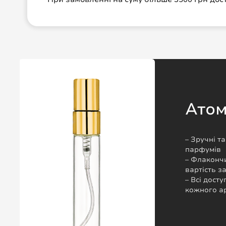
Ато
– Зручні т
парфумів
– Флакончи
вартість 
– Всі досту
кожного а