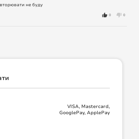
овторювати не буду
0
0
ати
VISA, Mastercard,
GooglePay, ApplePay