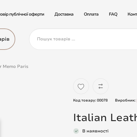
овір публічної оферти
Доставка
Оплата
FAQ
Конт
арів
er Memo Paris
Код товару: 00078
Виробник:
Italian Lea
В наявності