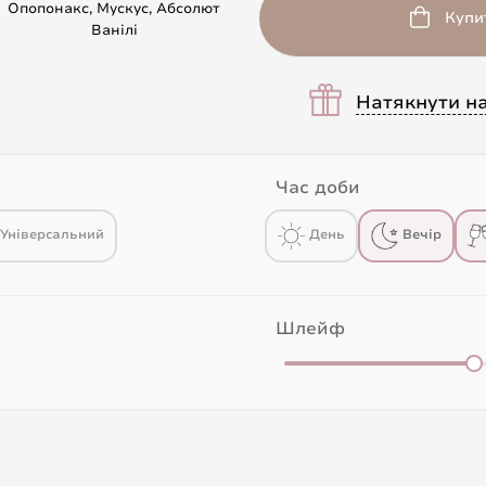
Опопонакс, Мускус, Абсолют
Купи
Ванілі
Натякнути н
Час доби
Універсальний
День
Вечір
Шлейф