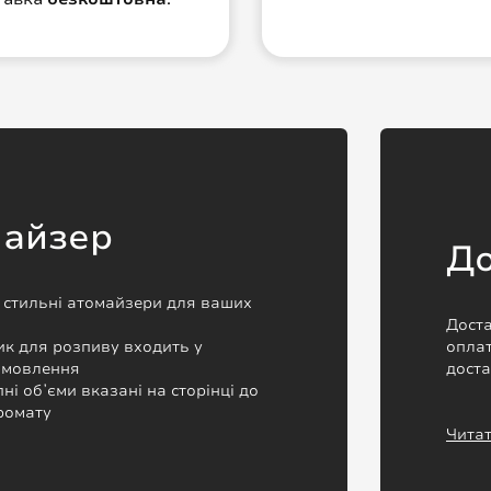
майзер
До
а стильні атомайзери для ваших
Доста
к для розпиву входить у
оплат
замовлення
дост
пні обʼєми вказані на сторінці до
ромату
Читат