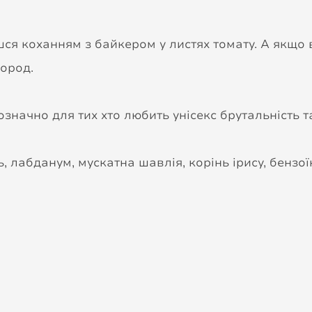
ся коханням з байкером у листях томату. А якщо ви
город.
значно для тих хто любить унісекс брутальність т
ь, лабданум, мускатна шавлія, корінь ірису, бензої