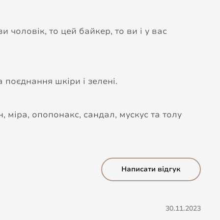
 чоловік, то цей байкер, то ви і у вас
а поєднання шкіри і зелені.
н, міра, опопонакс, сандал, мускус та толу
Написати відгук
30.11.2023