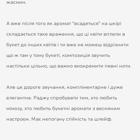
жасмин.
А вже після того як аромат "всадеться" на шкірі
складається таке враження, що ці квіти вплели в
букет до інших квітів і ти вже не можеш відрізнити
що ж там у тому букеті, композиція звучить
настільки цільно, що важко виокремити певні ноти.
Але це дороге звучання, компліментарне і дуже
елегантне. Раджу спробувати тим, хто любить
мімозу, хто любить букетні аромати з весняним
настроєм. Має непогану стійкість та шлейф.