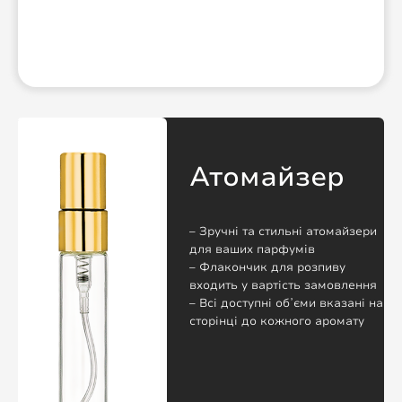
Атомайзер
– Зручні та стильні атомайзери
для ваших парфумів
– Флакончик для розпиву
входить у вартість замовлення
– Всі доступні обʼєми вказані на
сторінці до кожного аромату