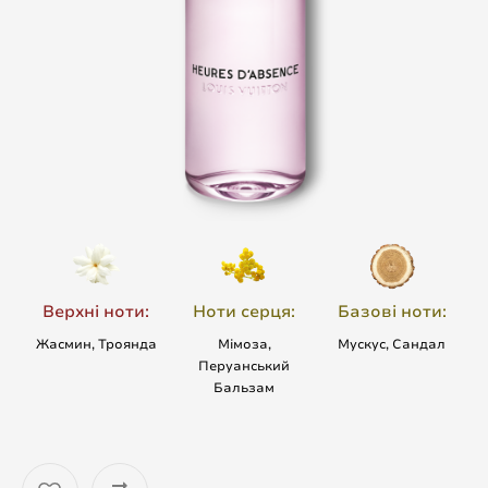
Верхні ноти:
Ноти серця:
Базові ноти:
Жасмин, Троянда
Мімоза,
Мускус, Сандал
Перуанський
Бальзам