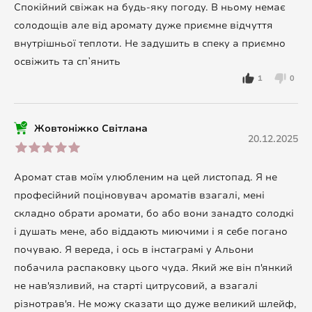
Спокійний свіжак на будь-яку погоду. В ньому немає
солодощів але від аромату дуже приємне відчуття
внутрішньої теплоти. Не задушить в спеку а приємно
освіжить та спʼянить
1
0
Жовтоніжко Світлана
20.12.2025
Аромат став моїм улюбленим на цей листопад. Я не
професійний поціновувач ароматів взагалі, мені
складно обрати аромати, бо або вони занадто солодкі
і душать мене, або віддають миючими і я себе погано
почуваю. Я вереда, і ось в інстаграмі у Альони
побачила распаковку цього чуда. Який же він п'янкий
не нав'язливий, на старті цитрусовий, а взагалі
різнотрав'я. Не можу сказати що дуже великий шлейф,