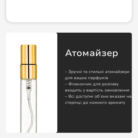
Атомайзер
– Зручні та стильні атомайзери
для ваших парфумів
– Флакончик для розпиву
входить у вартість замовлення
– Всі доступні обʼєми вказані на
сторінці до кожного аромату