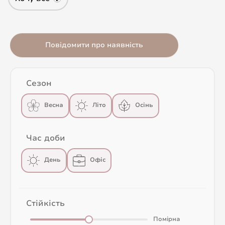
Повідомити про наявність
Сезон
Весна
Літо
Осінь
Час доби
День
Офіс
Стійкість
Помірна