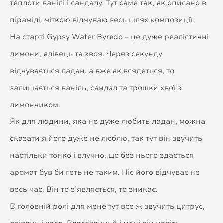
теплоти ванілі і сандалу. Тут саме так, як описано в
піраміді, чіткою відчуваю весь шлях композиції.
На старті Gypsy Water Byredo – це дуже реалістичні
лимони, ялівець та хвоя. Через секунду
відчувається ладан, а вже як всядеться, то
залишається ваніль, сандал та трошки хвої з
лимончиком.
Як для людини, яка не дуже любить ладан, можна
сказати я його дуже не люблю, так тут він звучить
настільки тонко і влучно, що без нього здається
аромат був би геть не таким. Ніс його відчуває не
весь час. Він то з’являється, то зникає.
В головній ролі для мене тут все ж звучить цитрус,
ялівець і хвоя. Всесезонний і мені він навіть