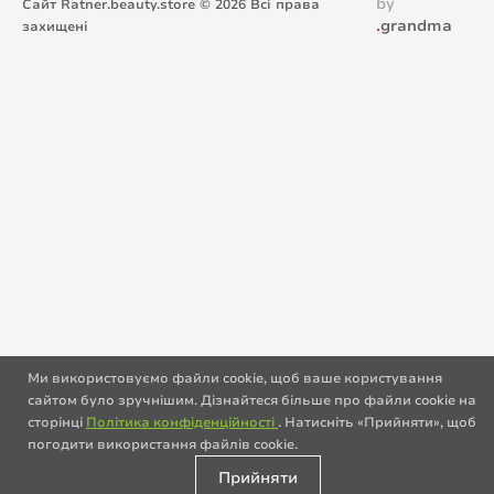
by
Сайт Ratner.beauty.store © 2026 Всі права
.
grandma
захищені
Ми використовуємо файли cookie, щоб ваше користування
сайтом було зручнішим. Дізнайтеся більше про файли cookie на
сторінці
Політика конфіденційності
. Натисніть «Прийняти», щоб
погодити використання файлів cookie.
Прийняти