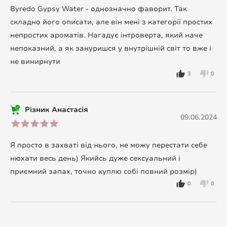
Byredo Gypsy Water - однозначно фаворит. Так
складно його описати, але він мені з категорії простих
непростих ароматів. Нагадує інтроверта, який наче
непоказний, а як зануришся у внутрішній світ то вже і
не винирнути
3
0
Різник Анастасія
09.06.2024
Я просто в захваті від нього, не можу перестати себе
нюхати весь день) Якийсь дуже сексуальний і
приємний запах, точно куплю собі повний розмір)
0
0