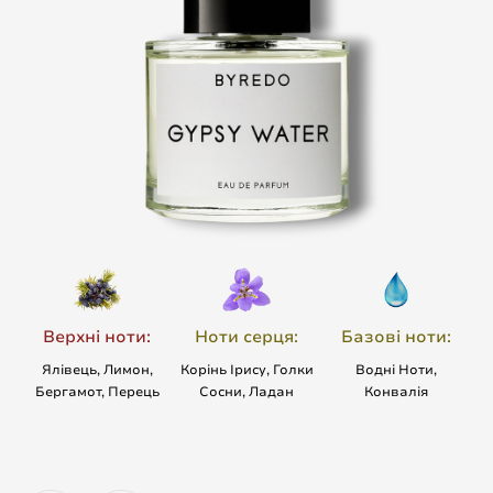
Верхні ноти:
Ноти серця:
Базові ноти:
Ялівець, Лимон,
Корінь Ірису, Голки
Водні Ноти,
Бергамот, Перець
Сосни, Ладан
Конвалія