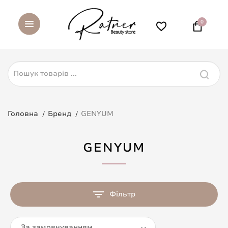
0
Головна
Бренд
GENYUM
GENYUM
Фільтр
За замовчуванням