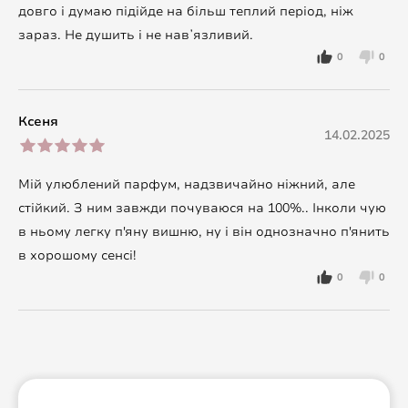
довго і думаю підійде на більш теплий період, ніж
зараз. Не душить і не навʼязливий.
0
0
Ксеня
14.02.2025
Мій улюблений парфум, надзвичайно ніжний, але
стійкий. З ним завжди почуваюся на 100%.. Інколи чую
в ньому легку п'яну вишню, ну і він однозначно п'янить
в хорошому сенсі!
0
0