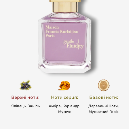
Верхні ноти:
Ноти серця:
Базові ноти:
Ялівець, Ваніль
Амбра, Коріандр,
Деревинні Ноти,
Мускус
Мускатний Горіх