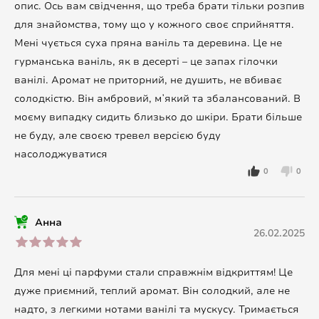
опис. Ось вам свідчення, що треба брати тільки розпив
для знайомства, тому що у кожного своє сприйняття.
Мені чується суха пряна ваніль та деревина. Це не
гурманська ваніль, як в десерті – це запах гілочки
ванілі. Аромат не приторний, не душить, не вбиває
солодкістю. Він амбровий, мʼякий та збалансований. В
моєму випадку сидить близько до шкіри. Брати більше
не буду, але своєю тревел версією буду
насолоджуватися
0
0
Анна
26.02.2025
Для мені ці парфуми стали справжнім відкриттям! Це
дуже приємний, теплий аромат. Він солодкий, але не
надто, з легкими нотами ванілі та мускусу. Тримається