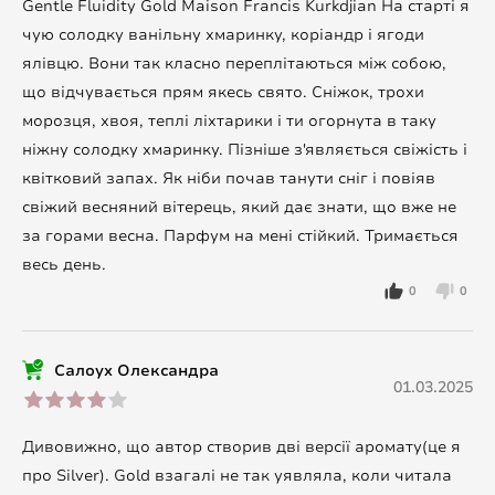
Gentle Fluidity Gold Maison Francis Kurkdjian На старті я
чую солодку ванільну хмаринку, коріандр і ягоди
ялівцю. Вони так класно переплітаються між собою,
що відчувається прям якесь свято. Сніжок, трохи
морозця, хвоя, теплі ліхтарики і ти огорнута в таку
ніжну солодку хмаринку. Пізніше з'являється свіжість і
квітковий запах. Як ніби почав танути сніг і повіяв
свіжий весняний вітерець, який дає знати, що вже не
за горами весна. Парфум на мені стійкий. Тримається
весь день.
0
0
Салоух Олександра
01.03.2025
Дивовижно, що автор створив дві версії аромату(це я
про Silver). Gold взагалі не так уявляла, коли читала