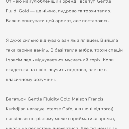
От маю найулюбленіший бренд і все тут. Gentle
Fluidi Gold — це ніжно, пудрово та трохи тепло.
Важко описувати цей аромат, але постараюсь.
Я дуже сильно відчуваю ваніль з ялівцем. Вийшла
така хвойна ваніль. В базі тепла амбра, трохи спецій
і зовсім ледь відчувається мускатний горіх. Коли
всядеться на шкірі звучить подрово, але не в
класичному розумінні.
Багатьом Gentle Fluidity Gold Maison Francis
Kurkdjian нагадує Intense Cafe, я в шоці від того))
наскільки по-різному може сприйматися аромат,
ніколи не перестану дивуватися. Але тут немає ані