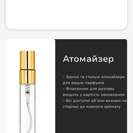
Атомайзер
– Зручні та стильні атомайзери
для ваших парфумів
– Флакончик для розпиву
входить у вартість замовлення
– Всі доступні обʼєми вказані на
сторінці до кожного аромату