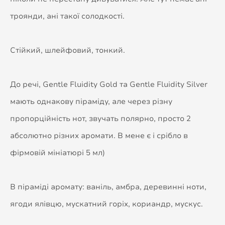
троянди, ані такої солодкості.
Стійкий, шлейфовий, тонкий.
До речі, Gentle Fluidity Gold та Gentle Fluidity Silver
мають однакову піраміду, але через різну
пропорційність нот, звучать полярно, просто 2
абсолютно різних аромати. В мене є і срібло в
фірмовій мініатюрі 5 мл)
В піраміді аромату: ваніль, амбра, деревинні ноти,
ягоди ялівцю, мускатний горіх, кориандр, мускус.