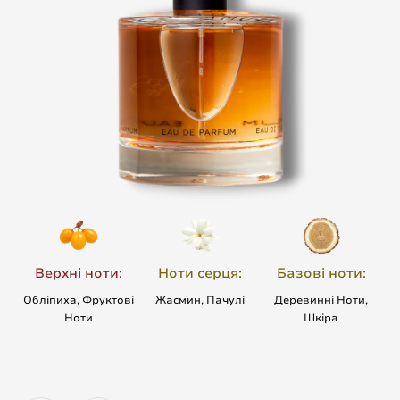
Верхні ноти:
Ноти серця:
Базові ноти:
Обліпиха, Фруктові
Жасмин, Пачулі
Деревинні Ноти,
Ноти
Шкіра