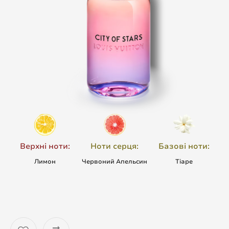
Верхні ноти:
Ноти серця:
Базові ноти:
Лимон
Червоний Апельсин
Тіаре