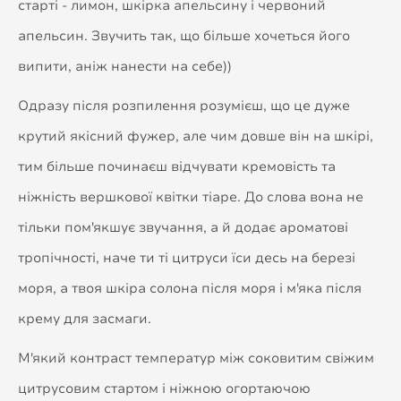
старті - лимон, шкірка апельсину і червоний
апельсин. Звучить так, що більше хочеться його
випити, аніж нанести на себе))
Одразу після розпилення розумієш, що це дуже
крутий якісний фужер, але чим довше він на шкірі,
тим більше починаєш відчувати кремовість та
ніжність вершкової квітки тіаре. До слова вона не
тільки пом'якшує звучання, а й додає ароматові
тропічності, наче ти ті цитруси їси десь на березі
моря, а твоя шкіра солона після моря і м'яка після
крему для засмаги.
М'який контраст температур між соковитим свіжим
цитрусовим стартом і ніжною огортаючою