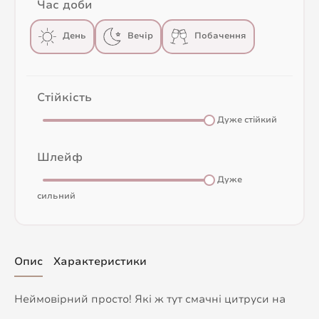
Час доби
День
Вечір
Побачення
Стійкість
Дуже стійкий
Шлейф
Дуже
сильний
Опис
Характеристики
Неймовірний просто! Які ж тут смачні цитруси на