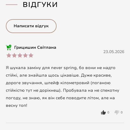
ВІДГУКИ
Написати відгук
Грицишин Світлана
23.05.2026
Я шукала заміну для never spring, бо вони не надто
стійкі, але знайшла щось цікавіше. Дуже красиве,
дороге звучання, шлейф кілометровий (поганою
стійкістю тут не дорікнеш). Пробувала на не спекотну
погоду, не знаю, як він себе поводите літом, але на
весну топ!
0
0