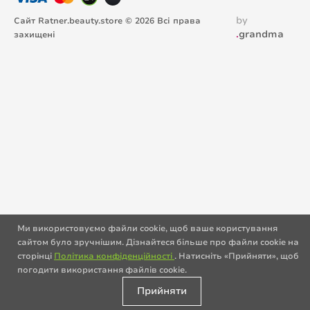
by
Сайт Ratner.beauty.store © 2026 Всі права
.
grandma
захищені
Ми використовуємо файли cookie, щоб ваше користування
сайтом було зручнішим. Дізнайтеся більше про файли cookie на
сторінці
Політика конфіденційності
. Натисніть «Прийняти», щоб
погодити використання файлів cookie.
Прийняти