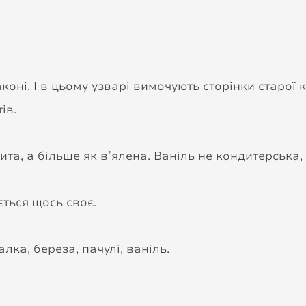
коні. І в цьому узварі вимочують сторінки старої к
тів.
ита, а більше як вʼялена. Ваніль не кондитерська
ться щось своє.
алка, береза, пачулі, ваніль.