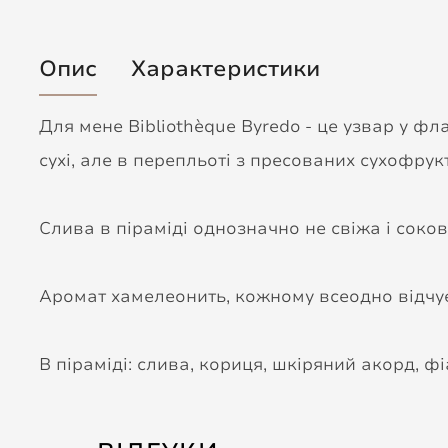
Опис
Характеристики
Для мене Bibliothèque Byredo - це узвар у фла
сухі, але в перепльоті з пресованих сухофрук
Слива в піраміді однозначно не свіжа і соков
Аромат хамелеонить, кожному всеодно відчує
В піраміді: слива, кориця, шкіряний акорд, фі