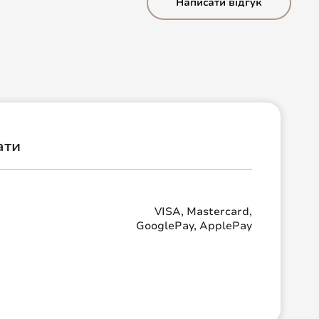
Написати відгук
ати
VISA, Mastercard,
GooglePay, ApplePay