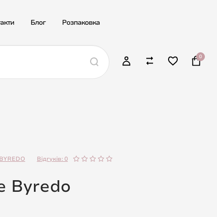
акти
Блог
Розпаковка
0
BYREDO
Відгуків: 0
e Byredo