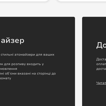
майзер
До
а стильні атомайзери для ваших
Доста
к для розпиву входить у
оплат
замовлення
дост
пні обʼєми вказані на сторінці до
ромату
Читат