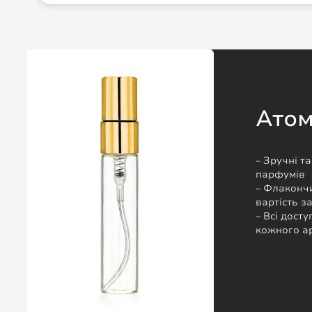
Ато
– Зручні т
парфумів
– Флакончи
вартість 
– Всі досту
кожного а