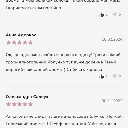
аромат з моєї великих колекції, який обрала моя мама
і користуються їм постійно
1
0
Анна Адеркас
18.02.2024
Ох, ще одна моя любов з першого вдиху! Трохи свіжий,
трохи алкогольний Яблучко тут дуже доречне Такий
дорогий і шикарний аромат) Стійкість хороша
1
0
Олександра Салоух
30.11.2023
Алкоголь (не спирт) і легке ананасове яблучко. Легкий
і приємний аромат. Шлейф незначний. Унісекс, але я