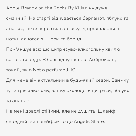
Apple Brandy on the Rocks By Kilian ну дуже
смачний! На старті відчувається бергамот, яблуко та
ананас, і вже через кілька секунд проявляється
нотки алкоголю — ром та бренді.
Пом‘якшує всю цю цитрисуво-алкогольну хвилю
ваніль та кедр. В базі відчувається Амброксан,
такий, як в Not a perfume JHG.
Для мене він актуальний в будь-який сезон. Взимку
тут зігріє алкоголь, влітку охолодять цитруси, яблуко
та ананас.
На мені доволі стійкий, але не душить. Шлейф
середній. За шлейфом то до Angels Share.