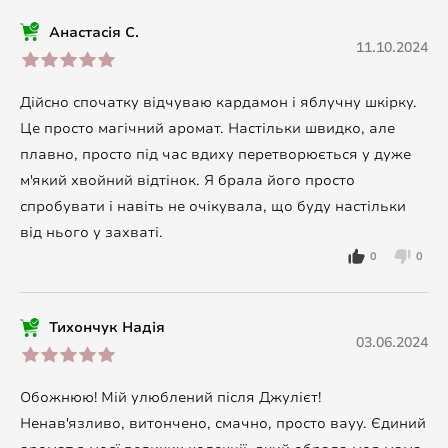
Анастасія С.
11.10.2024
Дійсно спочатку відчуваю кардамон і яблучну шкірку.
Це просто магічний аромат. Настільки швидко, але
плавно, просто під час вдиху перетворюється у дуже
м'який хвойний відтінок. Я брала його просто
спробувати і навіть не очікувала, що буду настільки
від нього у захваті.
0
0
Тихончук Надія
03.06.2024
Обожнюю! Мій улюблений після Джулієт!
Ненав'язливо, витончено, смачно, просто вауу. Єдиний