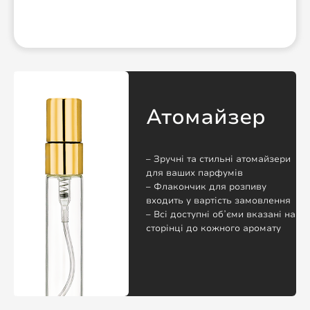
Атомайзер
– Зручні та стильні атомайзери
для ваших парфумів
– Флакончик для розпиву
входить у вартість замовлення
– Всі доступні обʼєми вказані на
сторінці до кожного аромату