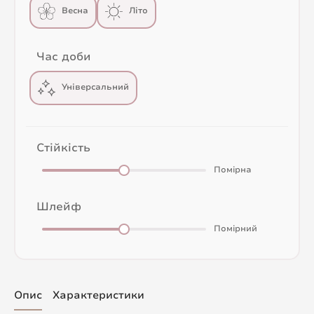
Весна
Літо
Час доби
Універсальний
Стійкість
Помірна
Шлейф
Помірний
Опис
Характеристики