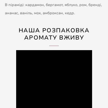
В піраміді: кардамон, бергамот, яблуко, ром, бренді,
ананас, ваніль, мох, амброксан, кедр.
НАША РОЗПАКОВКА
АРОМАТУ ВЖИВУ