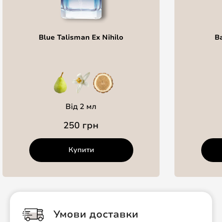
Blue Talisman Ex Nihilo
B
Від 2 мл
250 грн
Купити
Умови доставки