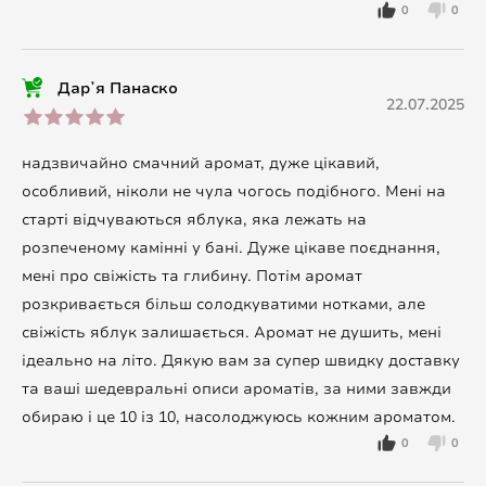
0
0
Дарʼя Панаско
22.07.2025
надзвичайно смачний аромат, дуже цікавий,
особливий, ніколи не чула чогось подібного. Мені на
старті відчуваються яблука, яка лежать на
розпеченому камінні у бані. Дуже цікаве поєднання,
мені про свіжість та глибину. Потім аромат
розкривається більш солодкуватими нотками, але
свіжість яблук залишається. Аромат не душить, мені
ідеально на літо. Дякую вам за супер швидку доставку
та ваші шедевральні описи ароматів, за ними завжди
обираю і це 10 із 10, насолоджуюсь кожним ароматом.
0
0