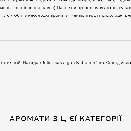
not a perfume. Сидить близько до шкіри, але стійко, години 
А мені з точністю навпаки :) Пахне вишукано, елегантно, суч
м, хто любить несолодкі аромати. Чекаю перші прлхолодні д
інтимний. Нагадав Juliet has a gun Not a parfum. Солодкува
АРОМАТИ З ЦІЄЇ КАТЕГОРІЇ