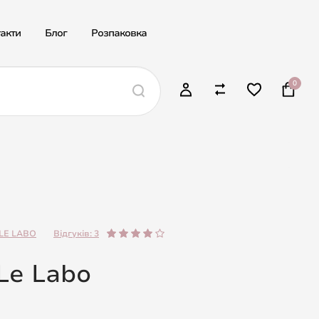
акти
Блог
Розпаковка
0
LE LABO
Відгуків: 3
Le Labo