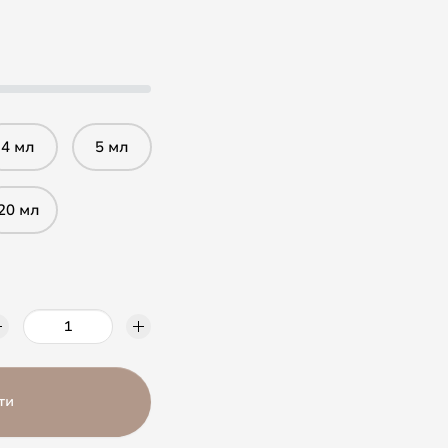
4 мл
5 мл
20 мл
ти