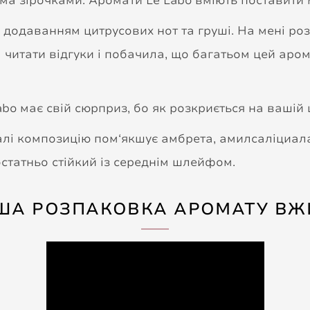
ьма зірочками. Аромати Le Labo вміють поставит
 додаванням цитрусових нот та груші. На мені ро
ла читати відгуки і побачила, що багатьом цей ар
Labo має свій сюрприз, бо як розкриється на вашій
 далі композицію пом‘якшує амбрета, амилсаліциала
остатньо стійкий із середнім шлейфом.
ША РОЗПАКОВКА АРОМАТУ ВЖ