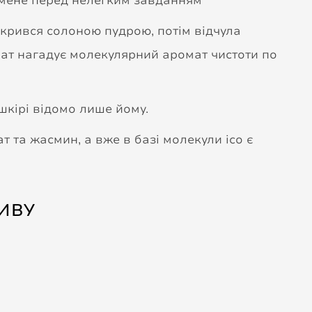
и мене перед нелегким завданням
зкрився солоною пудрою, потім відчула
омат нагадує молекулярний аромат чистоти по
 шкірі відомо лише йому.
т та жасмин, а вже в базі молекули ісо є
ИВУ