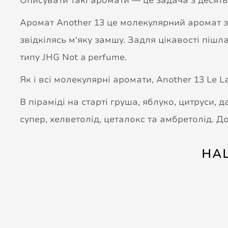
Описувати такі аромати — це задача з десят
Аромат Another 13 це молекулярний аромат з
звідкілясь м‘яку замшу. Задля цікавості піш
типу JHG Not a perfume.
Як і всі молекулярні аромати, Another 13 Le 
В піраміді на старті груша, яблуко, цитруси,
супер, хелветолід, цеталокс та амбретолід. Д
НА