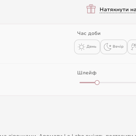
Натякнути н
Час доби
День
Вечір
Шлейф