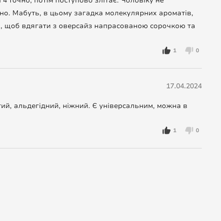
4 точно, потім поступово злітає. Чоловіку не
асно. Мабуть, в цьому загадка молекулярних ароматів,
ні, щоб вдягати з оверсайз напрасованою сорочкою та
1
0
17.04.2024
тий, альдегідний, ніжний. Є універсальним, можна в
1
0