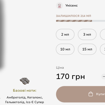
Унісекс
ЗАЛИШИЛОСЯ 214 МЛ
2 мл
3 мл
10 мл
15 мл
Ціна
170 грн
Базові ноти:
Купи
,
Амбретолід, Кеталокс,
Гельветолід, Ісо Є Супер