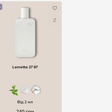
А
Lametta 27 87
Від 2 мл
240 грн