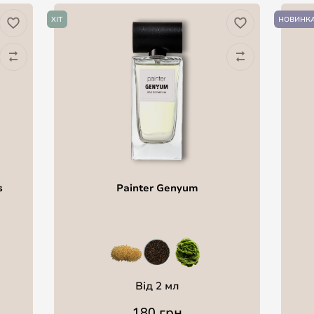
ХІТ
НОВИНК
s
Painter Genyum
Від 2 мл
180 грн