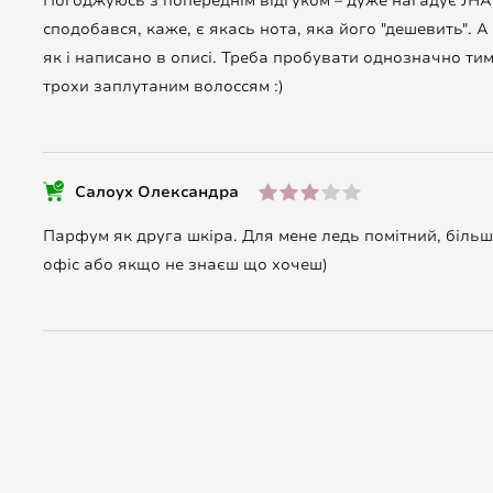
Погоджуюсь з попереднім відгуком – дуже нагадує JHAG 
сподобався, каже, є якась нота, яка його "дешевить". 
як і написано в описі. Треба пробувати однозначно ти
трохи заплутаним волоссям :)
Салоух Олександра
Парфум як друга шкіра. Для мене ледь помітний, більш 
офіс або якщо не знаєш що хочеш)