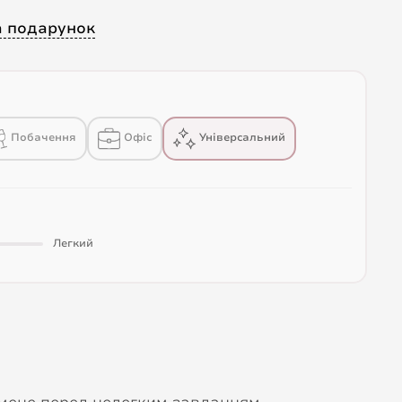
а подарунок
Побачення
Офіс
Універсальний
Легкий