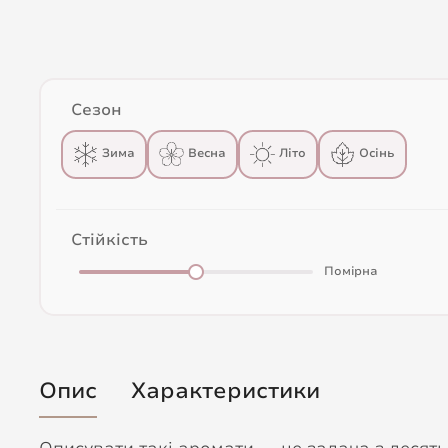
Сезон
Весна
Зима
Літо
Осінь
Стійкість
Помірна
Опис
Характеристики