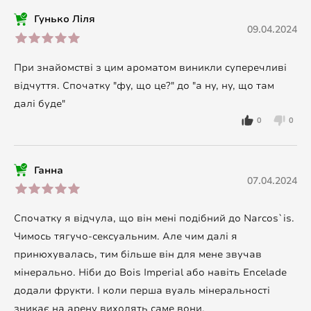
Гунько Ліля
09.04.2024
При знайомстві з цим ароматом виникли суперечливі
відчуття. Спочатку "фу, що це?" до "а ну, ну, що там
далі буде"
0
0
Ганна
07.04.2024
Спочатку я відчула, що він мені подібний до Narcos`is.
Чимось тягучо-сексуальним. Але чим далі я
принюхувалась, тим більше він для мене звучав
мінерально. Ніби до Bois Imperial або навіть Encelade
додали фрукти. І коли перша вуаль мінеральності
зникає на арену виходять саме вони.