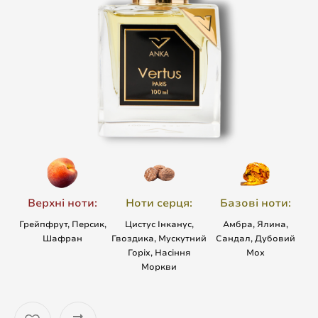
Верхні ноти:
Ноти серця:
Базові ноти:
Грейпфрут, Персик,
Цистус Інканус,
Амбра, Ялина,
Шафран
Гвоздика, Мускутний
Сандал, Дубовий
Горіх, Насіння
Мох
Моркви