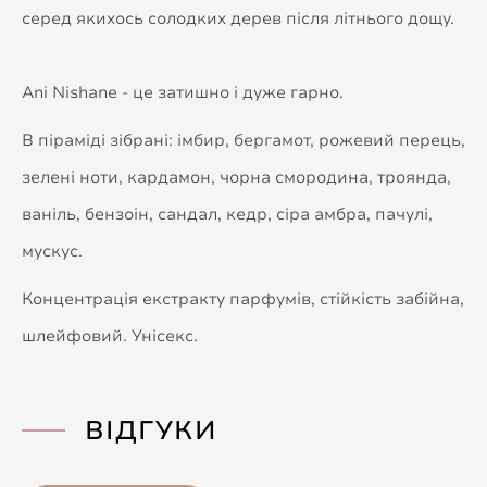
серед якихось солодких дерев після літнього дощу.
Ani Nishane - це затишно і дуже гарно.
В піраміді зібрані: імбир, бергамот, рожевий перець,
зелені ноти, кардамон, чорна смородина, троянда,
ваніль, бензоін, сандал, кедр, сіра амбра, пачулі,
мускус.
Концентрація екстракту парфумів, стійкість забійна,
шлейфовий. Унісекс.
ВІДГУКИ